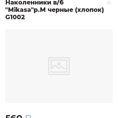
Наколенники в/б
"Mikasa"р.M черные (хлопок)
G1002